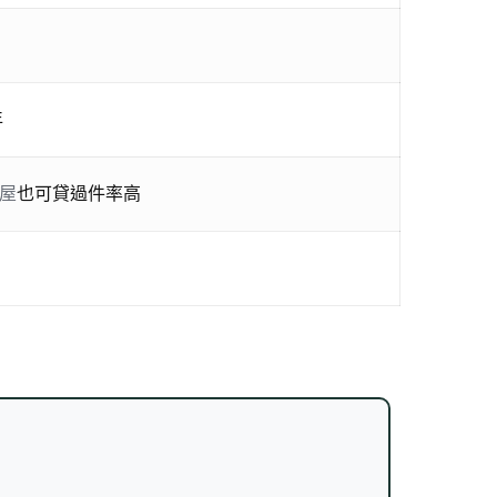
年
屋
也可貸過件率高