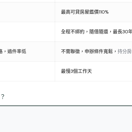
最高可貸房屋鑑價110%
全程不綁約，隨借隨還，最長30
格，過件率低
不需聯徵，申辦條件寬鬆，
持分房
最慢3個工作天
？