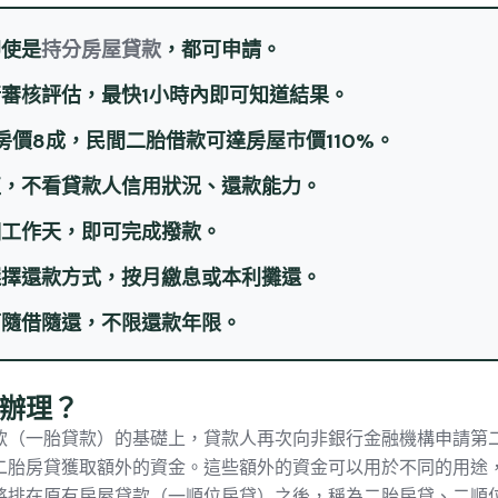
即使是
持分房屋貸款
，都可申請。
審核評估，最快1小時內即可知道結果。
價8成，民間二胎借款可達房屋市價110%。
值，不看貸款人信用狀況、還款能力。
個工作天，即可完成撥款。
選擇還款方式，按月繳息或本利攤還。
可隨借隨還，不限還款年限。
辦理？
款（一胎貸款）的基礎上，貸款人再次向非銀行金融機構申請第
二胎房貸
獲取額外的資金。這些額外的資金可以用於不同的用途
將排在原有房屋貸款（一順位房貸）之後，稱為
二胎房貸
、
二順