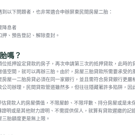
遇到以下問題者，也非常適合申辦屏東民間房屋二胎：
貸降息者
扣押、預告登記、解除查封。
胎嗎？
順位抵押設定貸款的房子，再次申請第三次的抵押貸款，此時的
增值空間，就可以再辦三胎。由於，房屋三胎貸款所需要承受的
麼房屋一二胎房貸必須在同一家銀行，並且需符合房貸銀行更嚴
款公司辦理，民間貸款管道雖然多，但往往隱藏著許多陷阱，因
只評估貸款人的房屋價值，不限屋齡、不限坪數、持分房屋或是未
薪轉證明或是其他財力證明、不需提供保人，就算有貸款遲繳的記
屋三胎額度更是無上限。