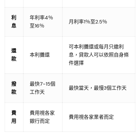
利
年利率4％
月利率1％至2.5％
息
至16％
可本利攤還或每月只繳利
還
本利攤還
息，貸款人可以依照自身條
款
件選擇
撥
最快7~15個
最快當天，最慢3個工作天
款
工作天
費
費用視各家
費用視各家業者而定
用
銀行而定