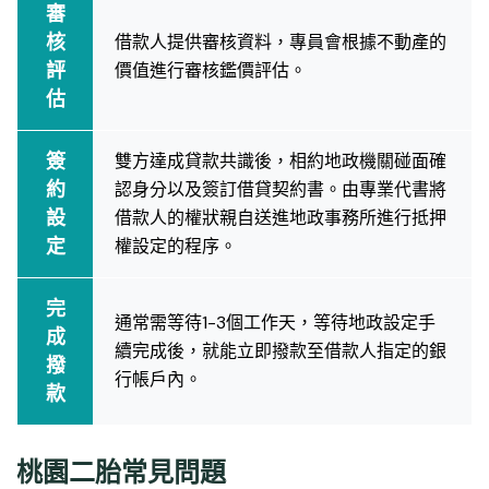
審
核
借款人提供審核資料，專員會根據不動產的
評
價值進行審核鑑價評估。
估
簽
雙方達成貸款共識後，相約地政機關碰面確
約
認身分以及簽訂借貸契約書。由專業代書將
設
借款人的權狀親自送進地政事務所進行抵押
定
權設定的程序。
完
通常需等待1-3個工作天，等待地政設定手
成
續完成後，就能立即撥款至借款人指定的銀
撥
行帳戶內。
款
桃園二胎常見問題