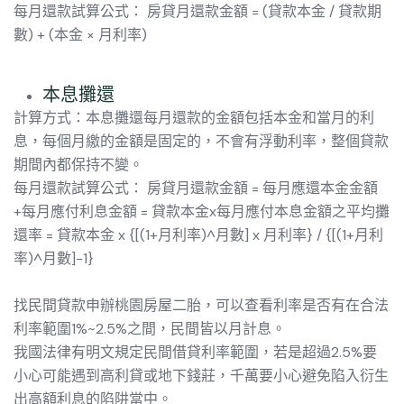
每月還款試算公式： 房貸月還款金額 = (貸款本金 / 貸款期
數) + (本金 × 月利率)
本息攤還
計算方式：本息攤還每月還款的金額包括本金和當月的利
息，每個月繳的金額是固定的，不會有浮動利率，整個貸款
期間內都保持不變。
每月還款試算公式： 房貸月還款金額 = 每月應還本金金額
+每月應付利息金額 = 貸款本金x每月應付本息金額之平均攤
還率 = 貸款本金 x {[(1+月利率)^月數] x 月利率} / {[(1+月利
率)^月數]-1}
找民間貸款申辦桃園房屋二胎，可以查看利率是否有在合法
利率範圍1%~2.5%之間，民間皆以月計息。
我國法律有明文規定民間借貸利率範圍，若是超過2.5%要
小心可能遇到高利貸或地下錢莊，千萬要小心避免陷入衍生
出高額利息的陷阱當中。