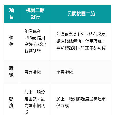
項
桃園二胎
民間桃園二胎
目
銀行
年滿18歲
年滿18歲以上名下持有房屋
條
~65歲 信用
還有殘餘價值，信用瑕疵、
件
良好 有穩定
無薪轉證明、待業中都可貸
薪轉明證
聯
需要聯徵
不需聯徵
徵
加上一胎設
額
定金額，最
加上一胎剩餘額度最高達市
度
高達市價八
價九成
成